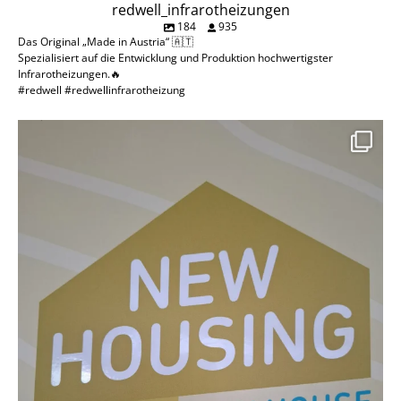
redwell_infrarotheizungen
184
935
Das Original „Made in Austria“ 🇦🇹
Spezialisiert auf die Entwicklung und Produktion hochwertigster
Infrarotheizungen.🔥
#redwell #redwellinfrarotheizung
Klein wohnen heißt nicht kalt wohnen!
Wir
...
19
1