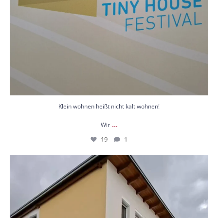
Klein wohnen heißt nicht kalt wohnen!
...
Wir
19
1
🏡 Ein Haus am See mit Infrarotheizung! 🌅
...
14
1