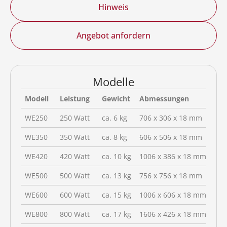
Entdecken Sie den
Bildmotiv-Katalog
und gestalten
Hinweis
Sie Ihre individuelle Bild-Infrarotheizung noch heute!
Angebot anfordern
Modelle
Modell
Leistung
Gewicht
Abmessungen
WE250
250 Watt
ca. 6 kg
706 x 306 x 18 mm
WE350
350 Watt
ca. 8 kg
606 x 506 x 18 mm
WE420
420 Watt
ca. 10 kg
1006 x 386 x 18 mm
WE500
500 Watt
ca. 13 kg
756 x 756 x 18 mm
WE600
600 Watt
ca. 15 kg
1006 x 606 x 18 mm
WE800
800 Watt
ca. 17 kg
1606 x 426 x 18 mm