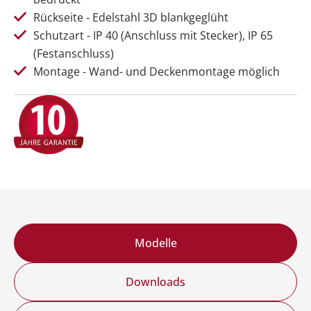
Konzept macht es möglich. So verleihen Sie Ihrem
Rückseite - Edelstahl 3D blankgeglüht
Zuhause eine persönliche Note und lassen
Schutzart - IP 40 (Anschluss mit Stecker), IP 65
Erinnerungen wieder aufleben.
(Festanschluss)
Neben einer breiten Auswahl an Standardmotiven
Montage - Wand- und Deckenmontage möglich
bietet Redwell auch die Möglichkeit, individuelle
Designs auf die rahmenlosen WE-Line
Infrarotheizpaneele drucken zu lassen. Ob Grafiken,
Firmenlogos oder spezielle Beschriftungen – gestalten
Sie Ihre Heizung genau nach Ihren Wünschen.
Erhältlich in allen WE-Line Größen, fügen sich diese
Heizungen perfekt in Ihre Umgebung ein.
Im
Art Heroes Katalog
finden Sie eine große Auswahl
an hochwertigen Motiven und Grafiken – von
Modelle
lebhaften Farben bis hin zu beruhigenden Designs.
Verwandeln Sie Ihre Infrarotheizung in ein
Downloads
einzigartiges Kunstobjekt.