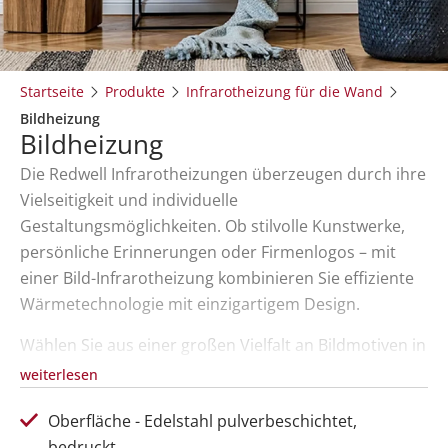
Startseite
Produkte
Infrarotheizung für die Wand
Bildheizung
Bildheizung
Die Redwell Infrarotheizungen überzeugen durch ihre
Vielseitigkeit und individuelle
Gestaltungsmöglichkeiten. Ob stilvolle Kunstwerke,
persönliche Erinnerungen oder Firmenlogos – mit
einer Bild-Infrarotheizung kombinieren Sie effiziente
Wärmetechnologie mit einzigartigem Design.
Wählen Sie aus einer großen Vielfalt an Bildmotiven in
verschiedenen Größen oder gestalten Sie Ihre
weiterlesen
Heizung ganz individuell mit einem eigenen Fotodruck
Oberfläche - Edelstahl pulverbeschichtet,
oder Eigenmotiv – das exklusive „Private Print“
bedruckt