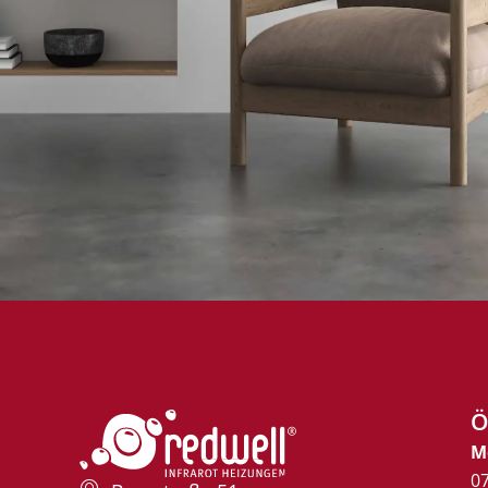
Ö
M
07