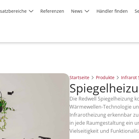
nsatzbereiche
Referenzen
News
Händler finden
Se
Startseite
Produkte
Infrarot
Spiegelheiz
Die Redwell Spiegelheizung k
Wärmewellen-Technologie un
Infrarotheizung erkennbar zu
in jede Raumgestaltung ein u
Vielseitigkeit und Funktionalit