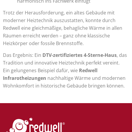
harmonisch ins Fachwerk einfügt
Trotz der Herausforderung, ein altes Gebäude mit
moderner Heiztechnik auszustatten, konnte durch
Redwell eine gleichmäßige, behagliche Wärme in allen
Räumen erreicht werden – ganz ohne klassische
Heizkörper oder fossile Brennstoffe.
Das Ergebnis: Ein
DTV-zertifiziertes 4-Sterne-Haus
, das
Tradition und innovative Heiztechnik perfekt vereint.
Ein gelungenes Beispiel dafür, wie
Redwell
Infrarotheizungen
nachhaltige Wärme und modernen
Wohnkomfort in historische Gebäude bringen können.